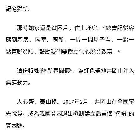
記憶猶新。
那時她家還是貧困戶，住土坯房。“總書記從客
廳到廚房、臥室、廁所，一間一間屋子看，一點一
點算脫貧賬，鼓勵我們要樹立信心脫貧致富。”
這份特殊的“新春關懷”，為紅色聖地井岡山注入
無窮動力。
人心齊，泰山移。2017年2月，井岡山在全國率
先脫貧，成為我國貧困退出機制建立后首個“摘帽”的
貧困縣。