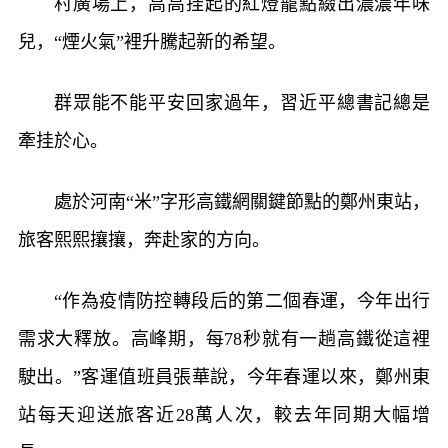
村廣場上，高高挂起的紅燈籠點綴出濃濃年味
兒，“煙火氣”裡升騰起新的希望。
群眾能不能平安回家過年，習近平總書記總是
牽挂於心。
處於河南“米”字形高鐵網關鍵節點的鄭州東站，
旅客熙熙攘攘，奔赴家的方向。
“作為疫情防控轉段后的第二個春運，今年出行
需求大釋放。高峰期，每78秒就有一趟高鐵從這裡
駛出。”客運值班員張華說，今年春運以來，鄭州東
站每天迎送旅客近28萬人次，較去年同期大幅增