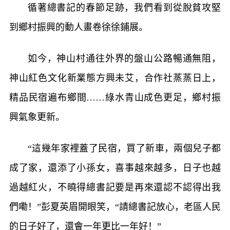
循著總書記的春節足跡，我們看到從脫貧攻堅
到鄉村振興的動人畫卷徐徐鋪展。
如今，神山村通往外界的盤山公路暢通無阻，
神山紅色文化新業態方興未艾，合作社蒸蒸日上，
精品民宿遍布鄉間……綠水青山成色更足，鄉村振
興氣象更新。
“這幾年家裡蓋了民宿，買了新車，兩個兒子都
成了家，還添了小孫女，喜事越來越多，日子也越
過越紅火，不曉得總書記要是再來還認不認得出我
們嘞！”彭夏英眉開眼笑，“請總書記放心，老區人民
的日子好了，還會一年更比一年好！”