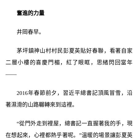
奮進的力量
井岡春早。
茅坪鎮神山村村民彭夏英貼好春聯，看著自家
二層小樓的喜慶門楣，紅了眼眶，思緒閃回當年
——
2016年春節前夕，習近平總書記頂風冒雪，沿
著濕滑的山路輾轉來到這裡。
“從門外走到裡屋，總書記一直握著我的手，現
在想起來，心裡都熱乎著呢。”溫暖的場景讓彭夏英