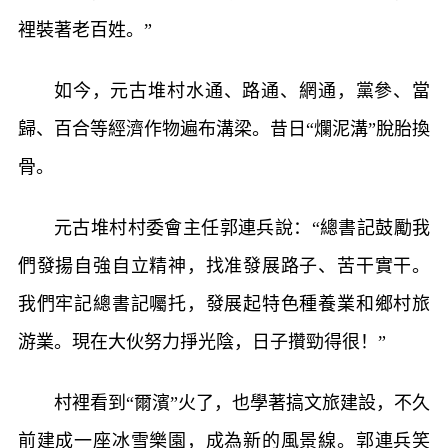
裡裝著老百姓。”
如今，元古堆村水通、路通、網通，黨參、當
歸、百合等經濟作物遍布溝梁。昔日“爛泥溝”脫胎換
骨。
元古堆村村委會主任郭連兵說：“總書記鼓勵我
們發揚自強自立精神，找准發展路子、苦干實干。
我們牢記總書記囑托，發展起特色種養業和鄉村旅
游業。現在大伙努力掙光陰，日子攢勁得很！”
村裡看到“爾濱”火了，也學著搞文旅建設，不久
前建成一座冰雪樂園，成為新的風景線。郭連兵笑