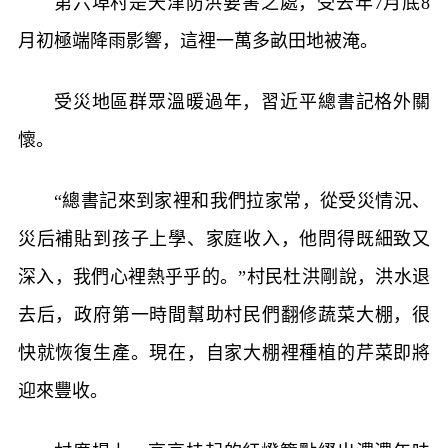
第六埠村是天津防洪要害之處，受去年7月底8
月初極端降雨影響，這裡一萬多畝田地被淹。
受災地區群眾溫暖過年，習近平總書記格外關
懷。
“總書記來到家裡和我們拉家常，從受災情況、
災后補貼到孩子上學、家庭收入，他問得既細致又
深入，我們心裡熱乎乎的。”村民杜洪剛說，洪水退
去后，政府第一時間幫助村民們翻修蔬菜大棚，很
快就恢復生產。現在，自家大棚裡種植的芹菜即將
迎來豐收。