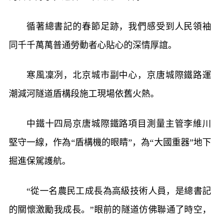
循著總書記的春節足跡，我們感受到人民領袖
同千千萬萬普通勞動者心貼心的深情厚誼。
寒風凜冽，北京城市副中心，京唐城際鐵路運
潮減河隧道盾構段施工現場依舊火熱。
中鐵十四局京唐城際鐵路項目測量主管李維川
堅守一線，作為“盾構機的眼睛”，為“大國重器”地下
掘進保駕護航。
“從一名農民工成長為高級技術人員，是總書記
的關懷激勵我成長。”眼前的隧道仿佛聯通了時空，