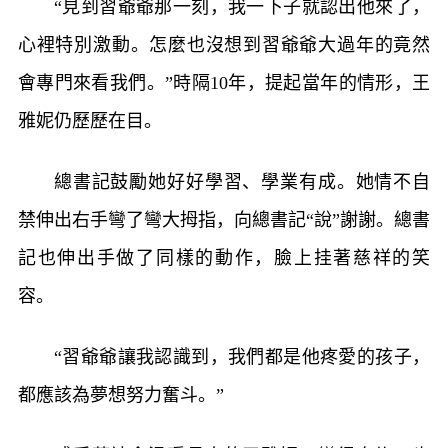
“見到習爺爺那一刻，我一下子就認出他來了，
心裡特別激動。怎麼也沒想到習爺爺大過年的竟然
會專門來看我們。”時隔10年，提起當年的情形，王
雅妮仍歷歷在目。
總書記鼓勵她好好學習、學業有成。她情不自
禁伸出右手彎了彎大拇指，向總書記“說”謝謝。總書
記也伸出手做了同樣的動作，臉上挂著慈祥的笑
容。
“習爺爺讓我認識到，我們都是他疼愛的孩子，
都應該為夢想努力奮斗。”