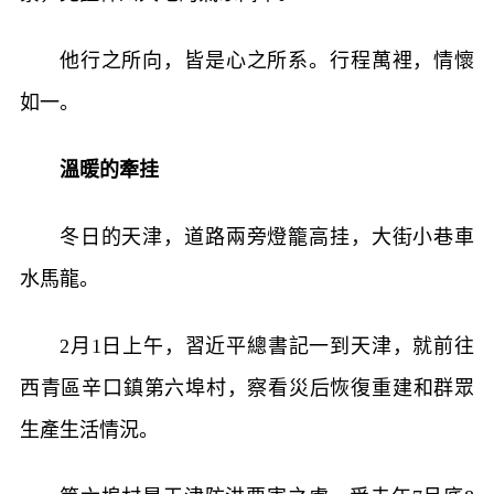
他行之所向，皆是心之所系。行程萬裡，情懷
如一。
溫暖的牽挂
冬日的天津，道路兩旁燈籠高挂，大街小巷車
水馬龍。
2月1日上午，習近平總書記一到天津，就前往
西青區辛口鎮第六埠村，察看災后恢復重建和群眾
生產生活情況。