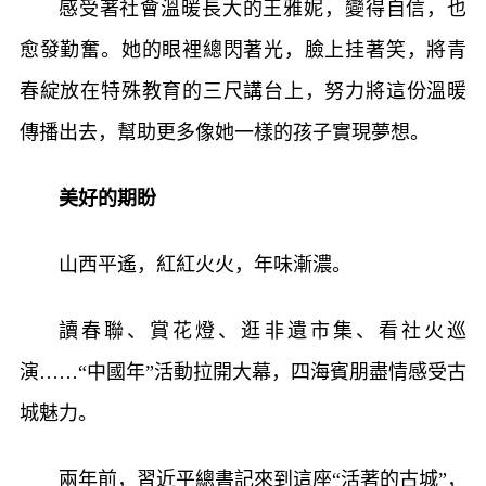
感受著社會溫暖長大的王雅妮，變得自信，也
愈發勤奮。她的眼裡總閃著光，臉上挂著笑，將青
春綻放在特殊教育的三尺講台上，努力將這份溫暖
傳播出去，幫助更多像她一樣的孩子實現夢想。
美好的期盼
山西平遙，紅紅火火，年味漸濃。
讀春聯、賞花燈、逛非遺市集、看社火巡
演……“中國年”活動拉開大幕，四海賓朋盡情感受古
城魅力。
兩年前，習近平總書記來到這座“活著的古城”，