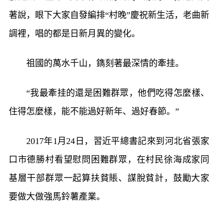
著說，眼下大家自發編排“村晚”慶祝新生活，老曲新
調裡，唱的都是日新月異的變化。
祖國的萬水千山，鐫刻著最深情的牽挂。
“我最牽挂的還是困難群眾，他們吃得怎麼樣、
住得怎麼樣，能不能過好新年、過好春節。”
2017年1月24日，習近平總書記來到河北省張家
口市德勝村看望慰問困難群眾，在村民徐海成家同
基層干部群眾一起算扶貧賬、謀脫貧計，鼓勵大家
要做大做強馬鈴薯產業。