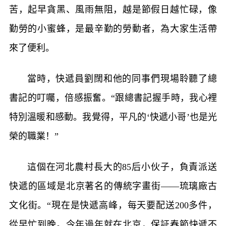
苦，起早貪黑、風雨無阻，越是節假日越忙碌，像
勤勞的小蜜蜂，是最辛勤的勞動者，為大家生活帶
來了便利。
當時，快遞員劉闊和他的同事們現場聆聽了總
書記的叮囑，倍感振奮。“跟總書記握手時，我心裡
特別溫暖和感動。我覺得，平凡的‘快遞小哥’也是光
榮的職業！”
這個在河北農村長大的85后小伙子，負責派送
快遞的區域是北京著名的傳統字畫街——琉璃廠古
文化街。“現在是快遞高峰，每天要配送200多件，
從早忙到晚。今年過年就在北京，保証春節快遞不