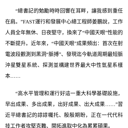
“總書記的勉勵時時回響在耳畔，讓我感到重任
在肩。”FAST運行和發展中心總工程師姜鵬說，工作
人員全年無休、日夜堅守，換來了“中國天眼”性能的
不斷提升。近年來，“中國天眼”成果頻出：首次在射
電波段觀測到黑洞“脈搏”、發現迄今軌道周期最短脈
沖星雙星系統、探測並構建世界最大中性氫星系樣
本……
“高水平管理和運行好這一重大科學基礎設施，
早出成果、多出成果，出好成果、出大成果……”習
近平總書記的諄諄囑托、殷殷期盼，正在一代代科
技工作者攻堅克難、開拓進取中化為累累碩果。