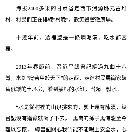
海拔2400多米的甘肅省定西市渭源縣元古堆
村，村民們正在排練“村晚”，歡笑聲響徹廣場。
十幾年前，這裡還是一條爛泥溝，吃水都困
難。
2013年春節前，習近平總書記繞過九曲十八
彎，來到“瘠苦甲於天下”的定西，走進村民馬崗家破
舊低矮的土坯房，看到牆根的水缸，舀起一瓢水。
“水是從村裡的山泉挑來的，瓢上還有陳漬，總
書記沒有猶豫就喝了下去。”馬崗的孫子馬海龍至今
難以忘懷，“總書記關心我們能不能喝上安全水，心