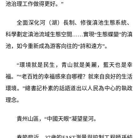
池治理工作做得更好。”
全面深化河（湖）長制、修復滇池生態系統、
科學劃定滇池流域生態空間……實現“生態蝶變”的滇
池，如今重新成為游客向往的“詩和遠方”。
“環境就是民生，青山就是美麗，藍天也是幸
福。”“老百姓的幸福感來自哪裡？就來自良好的生活
環境。”總書記朴素的話語道出以人民為中心的執政
理念。
貴州山區，“中國天眼”凝望星河。
春節臨近，37歲的FAST測量與控制工程師孫純