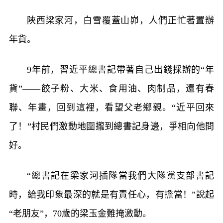
陝西梁家河，白雪覆蓋山峁，人們正忙著置辦
年貨。
9年前，習近平總書記帶著自己出錢採辦的“年
貨”——餃子粉、大米、食用油、肉制品，還有春
聯、年畫，回到這裡，看望父老鄉親。“近平回來
了！”村民們激動地圍攏到總書記身邊，爭相向他問
好。
“總書記在梁家河插隊當我們大隊黨支部書記
時，給我印象最深的就是有責任心，有擔當！”說起
“老朋友”，70歲的梁玉金難掩激動。