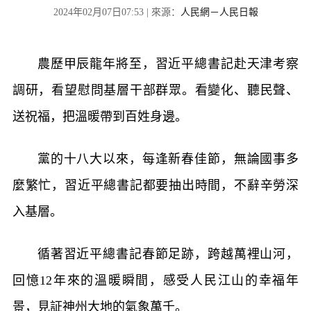
2024年02月07日07:53 | 來源：
人民網－人民日報
農歷甲辰龍年將至，習近平總書記赴天津考察
調研，看望慰問基層干部群眾。看變化、聽民聲、
送祝福，把溫暖帶到百姓身邊。
黨的十八大以來，每逢新春佳節，無論國事多
麼繁忙，習近平總書記都要抽出時間，不辭辛勞深
入基層。
循著習近平總書記春節足跡，跨越萬裡山河，
回憶12年來的溫暖瞬間，感受人民江山的幸福年
景，見証神州大地的氣象萬千。