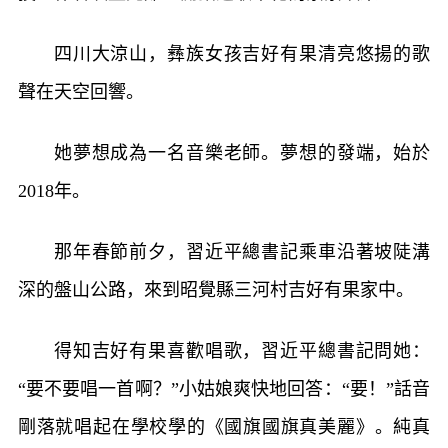
四川大涼山，彝族女孩吉好有果清亮悠揚的歌
聲在天空回響。
她夢想成為一名音樂老師。夢想的發端，始於
2018年。
那年春節前夕，習近平總書記乘車沿著坡陡溝
深的盤山公路，來到昭覺縣三河村吉好有果家中。
得知吉好有果喜歡唱歌，習近平總書記問她：
“要不要唱一首啊？”小姑娘爽快地回答：“要！”話音
剛落就唱起在學校學的《國旗國旗真美麗》。純真