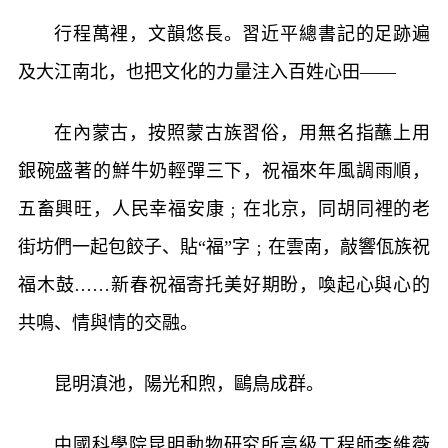
行程萬裡，文韻悠長。習近平總書記的足跡遍
及大江南北，也把文化的力量注入百姓心田——
在內蒙古，按照蒙古族習俗，用無名指蘸上用
銀碗盛著的鮮牛奶輕彈三下，祝福來年風調雨順，
五畜興旺，人民幸福安康﹔在北京，同胡同裡的老
街坊們一起包餃子、貼“福”字﹔在雲南，敲響佤族祝
福木鼓……新春祝福寄托美好期盼，喚起心與心的
共鳴、情與情的交融。
昆明滇池，陽光和煦，鷗鳥成群。
中國科學院昆明動物研究所高級工程師李維薇