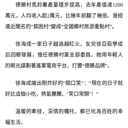
德勝村馬鈴薯產量穩步提高，去年產值達1200
萬元，人均收入超2萬元，比幾年前翻了幾倍。曾經
遠近聞名的“貧困村”變成“全國鄉村旅游重點村”。
徐海成一家日子越過越紅火，女兒徐亞茹學成
后回鄉發展，擔任德勝村黨支部委員。她用年輕人
的眼光謀劃著進軍電商平台，打響“德勝品牌”。
徐海成端出剛炸好的“開口笑”：“現在的日子就
好比這個小吃，熱氣騰騰、‘笑口常開’！”
溫暖的牽挂，深情的囑托，都已化為百姓的幸
福生活。