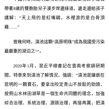
帶著8歲的雙胞胎兒子漫步岸邊綠道，邊走邊給孩子
講解：“天上飛的是紅嘴鷗，水裡游的是白骨頂
雞……”
曾幾何時，滇池這顆“高原明珠”成為我國受污染
最嚴重的湖泊之一。
2020年1月，習近平總書記在雲南考察調研期
間，特意來到滇池了解情況，強調：“滇池是鑲嵌在
昆明的一顆寶石，要拿出咬定青山不放鬆的勁頭，
按照山水林田湖草是一個生命共同體的理念，加強
綜合治理、系統治理、源頭治理，再接再厲，把滇