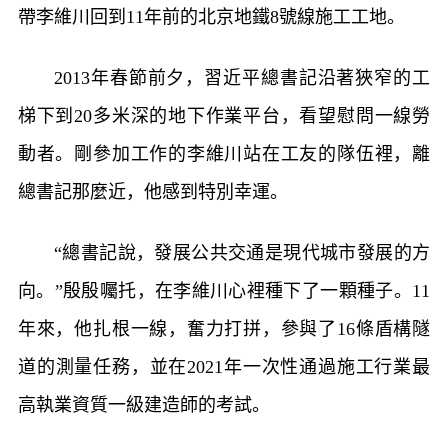
帶李維川回到11年前的北京地鐵8號線施工工地。
2013年春節前夕，習近平總書記沿著狹窄的工
梯下到20多米深的地下作業平台，看望慰問一線勞
動者。剛參加工作的李維川站在工友的隊伍裡，離
總書記那麼近，他感到特別幸運。
“總書記說，發展公共交通是現代城市發展的方
向。”殷殷囑托，在李維川心裡種下了一顆種子。11
年來，他扎根一線，奮力打拼，參與了16條盾構隧
道的測量任務，並在2021年一次性通過施工行業最
高執業資質一級建造師的考試。