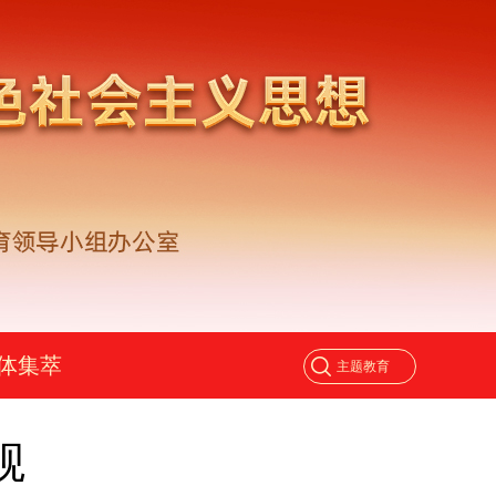
体集萃
观