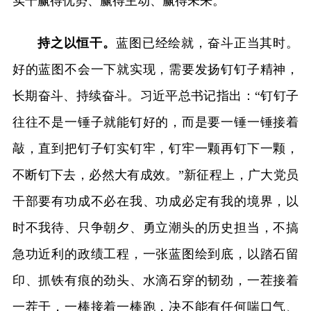
实干赢得优势、赢得主动、赢得未来。
持之以恒干。
蓝图已经绘就，奋斗正当其时。
好的蓝图不会一下就实现，需要发扬钉钉子精神，
长期奋斗、持续奋斗。习近平总书记指出：“钉钉子
往往不是一锤子就能钉好的，而是要一锤一锤接着
敲，直到把钉子钉实钉牢，钉牢一颗再钉下一颗，
不断钉下去，必然大有成效。”新征程上，广大党员
干部要有功成不必在我、功成必定有我的境界，以
时不我待、只争朝夕、勇立潮头的历史担当，不搞
急功近利的政绩工程，一张蓝图绘到底，以踏石留
印、抓铁有痕的劲头、水滴石穿的韧劲，一茬接着
一茬干，一棒接着一棒跑，决不能有任何喘口气、