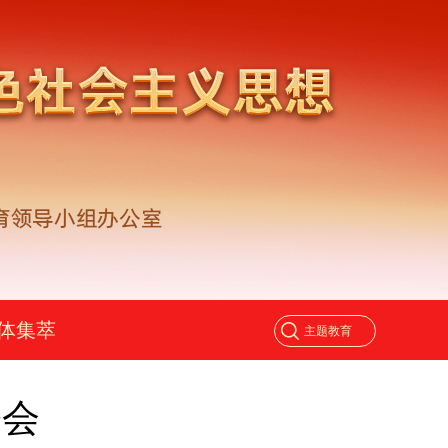
体集萃
署会