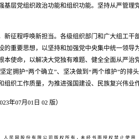
强基层党组织政治功能和组织功能。坚持从严管理
，新征程呼唤新担当。各级组织部门和广大组工干
设的重要思想，以坚持和加强党中央集中统一领导
根本使命，以解决大党独有难题、健全全面从严治
坚定拥护“两个确立”、坚决做到“两个维护”的排
和组织工作质量，为推进强国建设、民族复兴伟业
23年07月01日 02 版）
人 民 网 股 份 有 限 公 司 版 权 所 有 ，未 经 书 面 授 权 禁 止 使 用