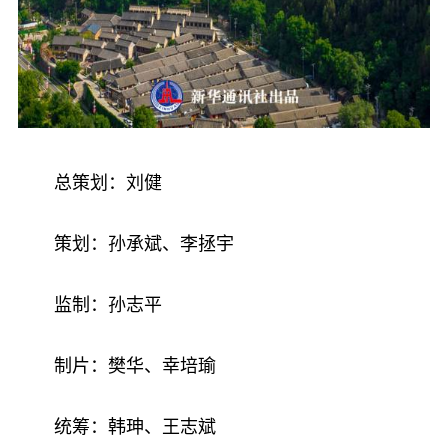
总策划：刘健
策划：孙承斌、李拯宇
监制：孙志平
制片：樊华、幸培瑜
统筹：韩珅、王志斌