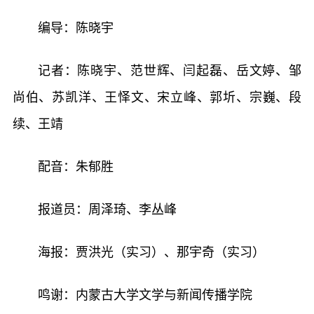
编导：陈晓宇
记者：陈晓宇、范世辉、闫起磊、岳文婷、邹
尚伯、苏凯洋、王怿文、宋立峰、郭圻、宗巍、段
续、王靖
配音：朱郁胜
报道员：周泽琦、李丛峰
海报：贾洪光（实习）、那宇奇（实习）
鸣谢：内蒙古大学文学与新闻传播学院