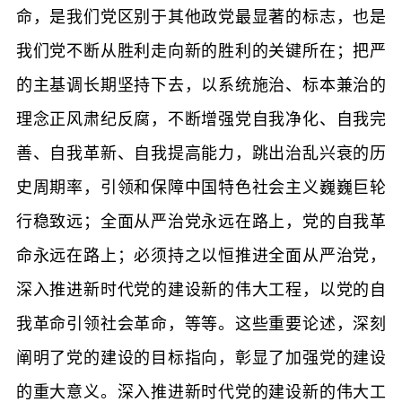
命，是我们党区别于其他政党最显著的标志，也是
我们党不断从胜利走向新的胜利的关键所在；把严
的主基调长期坚持下去，以系统施治、标本兼治的
理念正风肃纪反腐，不断增强党自我净化、自我完
善、自我革新、自我提高能力，跳出治乱兴衰的历
史周期率，引领和保障中国特色社会主义巍巍巨轮
行稳致远；全面从严治党永远在路上，党的自我革
命永远在路上；必须持之以恒推进全面从严治党，
深入推进新时代党的建设新的伟大工程，以党的自
我革命引领社会革命，等等。这些重要论述，深刻
阐明了党的建设的目标指向，彰显了加强党的建设
的重大意义。深入推进新时代党的建设新的伟大工