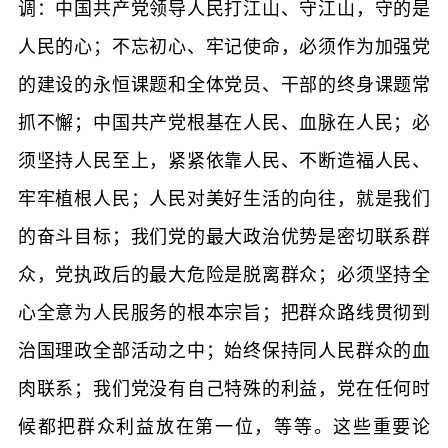
调：中国共产党领导人民打江山、守江山，守的是
人民的心；不忘初心、牢记使命，必须作为加强党
的建设的永恒课题和全体党员、干部的终身课题常
抓不懈；中国共产党根基在人民、血脉在人民；必
须坚持人民至上，紧紧依靠人民、不断造福人民、
牢牢植根人民；人民对美好生活的向往，就是我们
的奋斗目标；我们党的最大政治优势是密切联系群
众，党执政后的最大危险是脱离群众；必须坚持全
心全意为人民服务的根本宗旨；把群众路线贯彻到
治国理政全部活动之中；始终保持同人民群众的血
肉联系；我们党没有自己特殊的利益，党在任何时
候都把群众利益放在第一位，等等。这些重要论