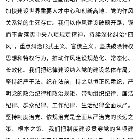
加快建设世界重要人才中心和创新高地。党的作风
关系党的生死存亡。我们以作风建设破题开路，锲
而不舍落实中央八项规定精神，持续深化纠治“四
风”，重点纠治形式主义、官僚主义，坚决破除特权
思想和特权行为，推动作风建设规范化、常态化、
长效化。我们把纪律建设纳入党的建设总体布局，
坚持纪严于法、纪在法前，持之以恒正风肃纪，严
明党的政治纪律和政治规矩，带动组织纪律、廉洁
纪律、群众纪律、工作纪律、生活纪律全面从严。
坚持制度治党、依规治党是全面从严治党的长远之
策、根本之策。我们把制度建设贯穿党的各项建