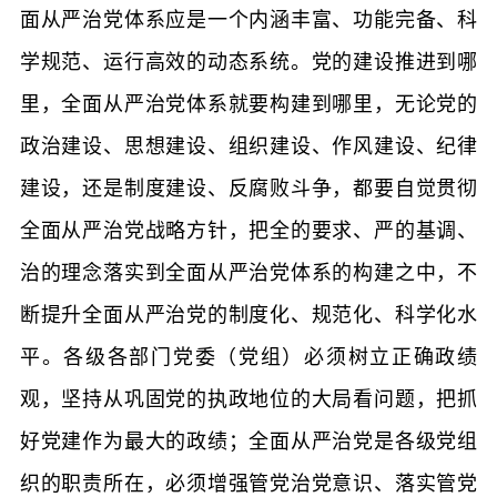
面从严治党体系应是一个内涵丰富、功能完备、科
学规范、运行高效的动态系统。党的建设推进到哪
里，全面从严治党体系就要构建到哪里，无论党的
政治建设、思想建设、组织建设、作风建设、纪律
建设，还是制度建设、反腐败斗争，都要自觉贯彻
全面从严治党战略方针，把全的要求、严的基调、
治的理念落实到全面从严治党体系的构建之中，不
断提升全面从严治党的制度化、规范化、科学化水
平。各级各部门党委（党组）必须树立正确政绩
观，坚持从巩固党的执政地位的大局看问题，把抓
好党建作为最大的政绩；全面从严治党是各级党组
织的职责所在，必须增强管党治党意识、落实管党