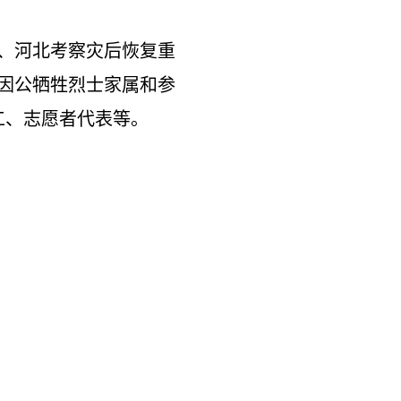
、河北考察灾后恢复重
问因公牺牲烈士家属和参
工、志愿者代表等。