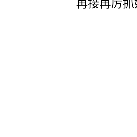
再接再厉抓