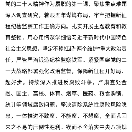
党的二十大精神作为履职的第一课，聚焦重点难题
深入调查研究，着眼五年谋篇布局，牢牢把握新征
程纪检监察工作正确方向。扎实开展主题教育和教
育整顿，用心用情深学细悟习近平新时代中国特色
社会主义思想，坚定不移扛起“两个维护”重大政治责
任，严管严治锻造纪检监察铁军。紧紧围绕党的二
十大战略部署强化政治监督，保障新征程开好局、
起好步。持续深入推进反腐败斗争，严肃查处金
融、国企、高校、体育、烟草、医药、粮食购销、
统计等领域腐败问题，坚决清除系统性腐败风险隐
患，一体推进不敢腐、不能腐、不想腐，全面巩固
来之不易的压倒性胜利。锲而不舍落实中央八项规