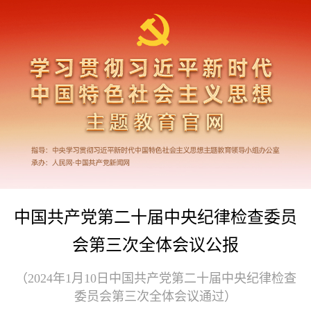
中国共产党第二十届中央纪律检查委员
会第三次全体会议公报
（2024年1月10日中国共产党第二十届中央纪律检查
委员会第三次全体会议通过）