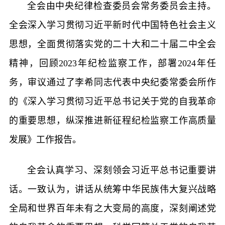
全会由中央纪律检查委员会常务委员会主持。
全会深入学习贯彻习近平新时代中国特色社会主义
思想，全面贯彻落实党的二十大和二十届二中全会
精神，回顾2023年纪检监察工作，部署2024年任
务，审议通过了李希同志代表中央纪委常委会所作
的《深入学习贯彻习近平总书记关于党的自我革命
的重要思想，纵深推进新征程纪检监察工作高质量
发展》工作报告。
全会认真学习、深刻领会习近平总书记重要讲
话。一致认为，讲话从统筹中华民族伟大复兴战略
全局和世界百年未有之大变局的高度，深刻阐述党