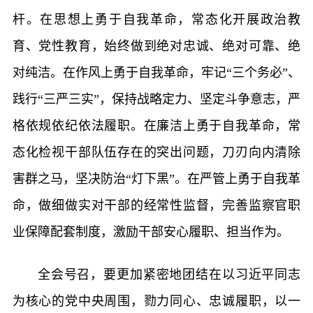
杆。在思想上勇于自我革命，常态化开展政治教
育、党性教育，始终做到绝对忠诚、绝对可靠、绝
对纯洁。在作风上勇于自我革命，牢记“三个务必”、
践行“三严三实”，保持战略定力、坚定斗争意志，严
格依规依纪依法履职。在廉洁上勇于自我革命，常
态化检视干部队伍存在的突出问题，刀刃向内清除
害群之马，坚决防治“灯下黑”。在严管上勇于自我革
命，做细做实对干部的经常性监督，完善监察官职
业保障配套制度，激励干部安心履职、担当作为。
全会号召，要更加紧密地团结在以习近平同志
为核心的党中央周围，勠力同心、忠诚履职，以一