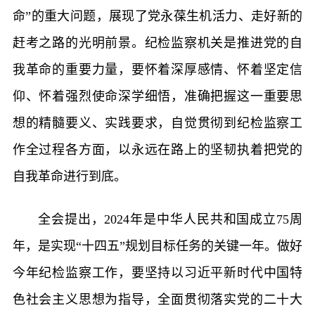
命”的重大问题，展现了党永葆生机活力、走好新的
赶考之路的光明前景。纪检监察机关是推进党的自
我革命的重要力量，要怀着深厚感情、怀着坚定信
仰、怀着强烈使命深学细悟，准确把握这一重要思
想的精髓要义、实践要求，自觉贯彻到纪检监察工
作全过程各方面，以永远在路上的坚韧执着把党的
自我革命进行到底。
全会提出，2024年是中华人民共和国成立75周
年，是实现“十四五”规划目标任务的关键一年。做好
今年纪检监察工作，要坚持以习近平新时代中国特
色社会主义思想为指导，全面贯彻落实党的二十大