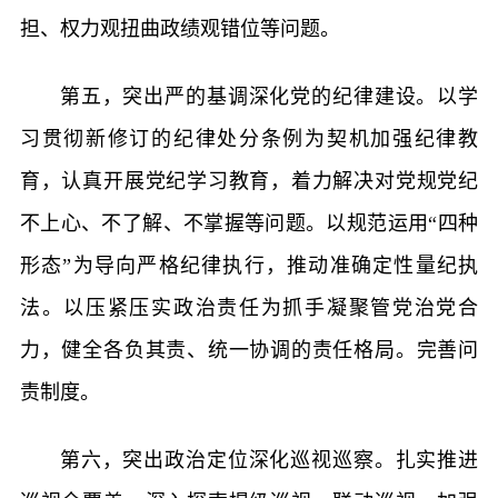
担、权力观扭曲政绩观错位等问题。
第五，突出严的基调深化党的纪律建设。以学
习贯彻新修订的纪律处分条例为契机加强纪律教
育，认真开展党纪学习教育，着力解决对党规党纪
不上心、不了解、不掌握等问题。以规范运用“四种
形态”为导向严格纪律执行，推动准确定性量纪执
法。以压紧压实政治责任为抓手凝聚管党治党合
力，健全各负其责、统一协调的责任格局。完善问
责制度。
第六，突出政治定位深化巡视巡察。扎实推进