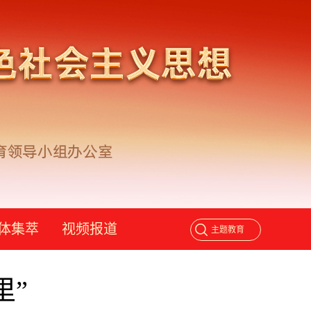
体集萃
视频报道
里”