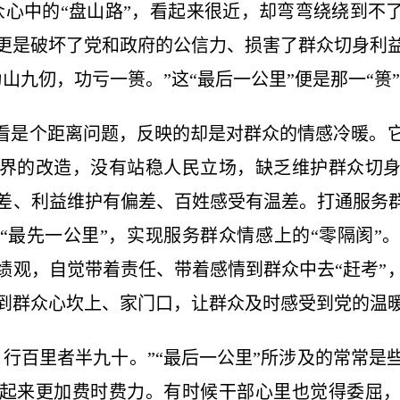
众心中的“盘山路”，看起来很近，却弯弯绕绕到不了
更是破坏了党和政府的公信力、损害了群众切身利
山九仞，功亏一篑。”这“最后一公里”便是那一“篑
面看是个距离问题，反映的却是对群众的情感冷暖。
界的改造，没有站稳人民立场，缺乏维护群众切
差、利益维护有偏差、百姓感受有温差。打通服务群
“最先一公里”，实现服务群众情感上的“零隔阂”
绩观，自觉带着责任、带着感情到群众中去“赶考”
到群众心坎上、家门口，让群众及时感受到党的温
，行百里者半九十。”“最后一公里”所涉及的常常是
起来更加费时费力。有时候干部心里也觉得委屈