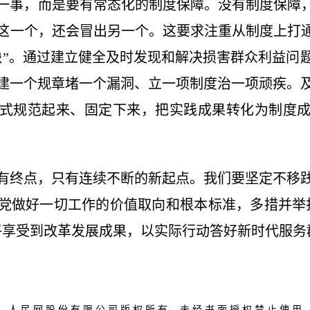
一事，而是要有常态化的制度保障。没有制度保障，
这一个，还会冒出另一个。这要求注重从制度上打通
缺”。通过建立健全及时发现和解决损害群众利益问
建一个规章堵一个漏洞、立一项制度治一项顽疾。
式规范起来、固定下来，把实践成果转化为制度
有终点，只有连续不断的新起点。我们要坚定不移
党做好一切工作的价值取向和根本标准，多措并举
平享受到改革发展成果，以实际行动答好新时代服务
人 民 网 股 份 有 限 公 司 版 权 所 有 ，未 经 书 面 授 权 禁 止 使 用