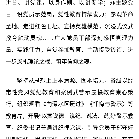
讲台、讲党课，以身作则、以讲促学；办主题党
日、设党员示范岗，党性教育持续发力；参观革命
圣地、走进红色旧址、宣扬英雄模范，沉浸式仪式
教育触动灵魂……广大党员干部深刻感悟真理力
量、实践伟力，自觉参加教育、主动接受锻造，进
一步深扎理论之根、筑牢信仰之魂。
坚持从思想上正本清源、固本培元，各级以经
常性党风党纪教育和案例式警示震慑教育束心策
行，组织观看《向深水区挺进》《忏悔与警示》等
教育片，开展“以案说德、说纪、说法、说责”警示教
育，纪委书记普遍讲纪律党课，引导党员干部守好